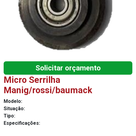
Solicitar orçamento
Micro Serrilha
Manig/rossi/baumack
Modelo:
Situação:
Tipo:
Especificações: