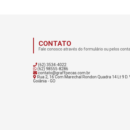
CONTATO
Fale conosco através do formulário ou pelos cont
(62) 3534-4022
(62) 98555-8286
contato@graffpecas.com.br
Rua 2, 16 Com Marechal Rondon Quadra 14 Lt 9 D. 
Goiânia - GO